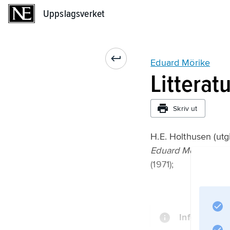
Uppslagsverket
Uppslagsverket
Eduard Mörike
Litterat
Skriv ut
H.E. Holthusen (utgi
Eduard Mörike in 
(1971);
Information