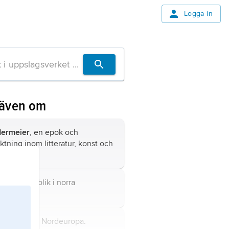
Logga in
 även om
dermeier
, en epok och
riktning inom litteratur, konst och
e.
kland,
republik i norra
laneuropa.
mark,
stat i Nordeuropa.