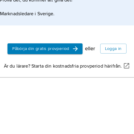
Prova det, du kommer att gilla det!
Marknadsledare i Sverige.
eller
Påbörja din gratis provperiod
Logga in
Är du lärare? Starta din kostnadsfria provperiod härifrån.