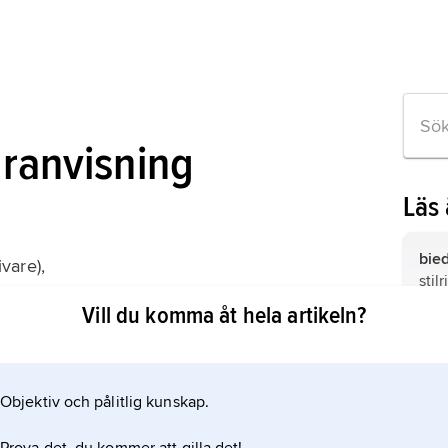
uranvisning
Läs
bie
vare),
stil
Selbstzeugnissen und Bilddokumenten
mod
Vill du komma åt hela artikeln?
Tys
Mel
Objektiv och pålitlig kunskap.
 om artikeln
Dan