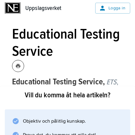
Uppslagsverket
Uppslagsverket
Logga in
Educational Testing
Service
Educational Testing Service,
ETS
,
organ som etablerades 1947 i Princeton,
Vill du komma åt hela artikeln?
USA, för att betjäna amerikanska
college och universitet med främst
studielämplighetsprov.
Objektiv och pålitlig kunskap.
Det mest bekanta av dessa är Scholastic