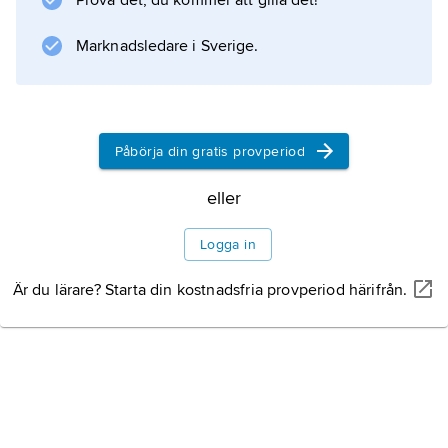
Prova det, du kommer att gilla det!
bibelvetenskaplig skolning med filologiskt
underbyggt studium av både forniransk
Marknadsledare i Sverige.
religion och buddhism. Han var en av
religionsfenomenologins grundare, verkade
flitigt som populärföreläsare och deltog i det
begynnande seklets pedagogiska och kyrkliga
Påbörja din gratis provperiod
debatt.
eller
Logga in
Information om artikeln
Är du lärare? Starta din kostnadsfria provperiod härifrån.