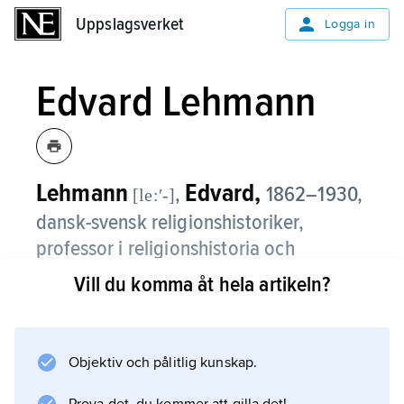
Uppslagsverket
Uppslagsverket
Logga in
Edvard Lehmann
Lehmann
Edvard,
,
1862–1930,
[le:ʹ-]
dansk-svensk religionshistoriker,
professor i religionshistoria och
religionsfilosofi i Berlin 1910–13, i
Vill du komma åt hela artikeln?
teologisk encyklopedi och teologiska
prenotioner i Lund 1913–28; brorson till
Orla Lehmann
.
Objektiv och pålitlig kunskap.
Edvard Lehmann förenade grundlig