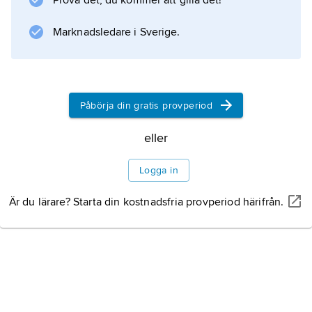
Prova det, du kommer att gilla det!
Marknadsledare i Sverige.
Information om artikeln
Påbörja din gratis provperiod
eller
Logga in
Är du lärare? Starta din kostnadsfria provperiod härifrån.