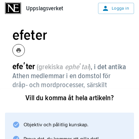
Uppslagsverket
Uppslagsverket
Logga in
efeter
efeʹter
(grekiska
epheʹtai
)
, i det antika
Athen medlemmar i en domstol för
dråp- och mordprocesser, särskilt
sådana där den anklagade hävdade att
Vill du komma åt hela artikeln?
gärningen varit oavsiktlig.
Litteraturanvisning
Objektiv och pålitlig kunskap.