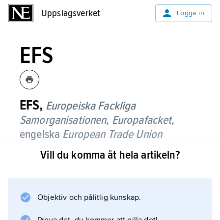
Uppslagsverket
Uppslagsverket
Logga in
EFS
EFS,
Europeiska Fackliga
Samorganisationen
,
Europafacket
,
engelska
European Trade Union
Confederation
,
ETUC
,
Bryssel, bildat
Vill du komma åt hela artikeln?
1973.
EFS består av fackliga medlemsorganisationer
och branschorganisationer från europeiska
Objektiv och pålitlig kunskap.
länder. Svenska medlemmar är LO, TCO och