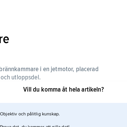
re
a brännkammare i en jetmotor, placerad
och utloppsdel.
Vill du komma åt hela artikeln?
ex. vid start och stigning, och ökar därvid motorns
r med syreöverskott, varför utloppsstrålen
tterligare bränsle som sprutas in i ebk:n kan
Objektiv och pålitlig kunskap.
energin och hastigheten i jetstrålen och därmed