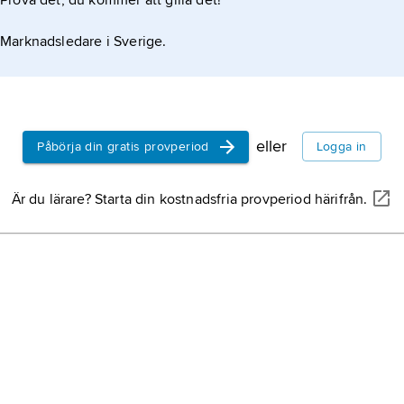
Prova det, du kommer att gilla det!
Marknadsledare i Sverige.
eller
Påbörja din gratis provperiod
Logga in
Är du lärare? Starta din kostnadsfria provperiod härifrån.