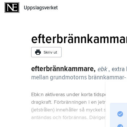
Uppslagsverket
Uppslagsverket
efterbrännkamma
Skriv ut
efterbrännkammare,
ebk
, extr
mellan grundmotorns brännkammar- 
Ebk:n aktiveras under korta tidsperioder, t.
dragkraft. Förbränningen i en jetmotor ske
(jetstrålen) innehåller så mycket syre att y
antändas och förbrännas. Därigenom ökar 