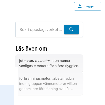
Logga in
Läs även om
jetmotor,
reamotor
, den numer
vanligaste motorn för större flygplan.
förbränningsmotor,
arbetsmaskin
inom gruppen värmemotorer vilken
genom inre förbränning av luft–
bränsleblandning omvandlar
värmeenergi till mekaniskt arbete.