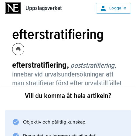
Uppslagsverket
Uppslagsverket
Logga in
efterstratifiering
efterstratifiering,
poststratifiering
,
innebär vid urvalsundersökningar att
man stratifierar först efter urvalstillfället
(jämför
stratifierat
urval).
Vill du komma åt hela artikeln?
Metoden kan ibland ge förbättrade
skattningar, men den förekommer sällan.
Objektiv och pålitlig kunskap.