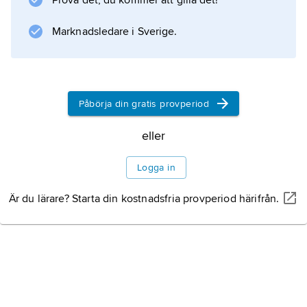
Prova det, du kommer att gilla det!
Information om artikeln
Marknadsledare i Sverige.
Påbörja din gratis provperiod
eller
Logga in
Är du lärare? Starta din kostnadsfria provperiod härifrån.