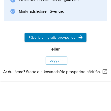
Prova det, du kommer att gilla det!
Marknadsledare i Sverige.
Information om artikeln
Påbörja din gratis provperiod
eller
Logga in
Är du lärare? Starta din kostnadsfria provperiod härifrån.