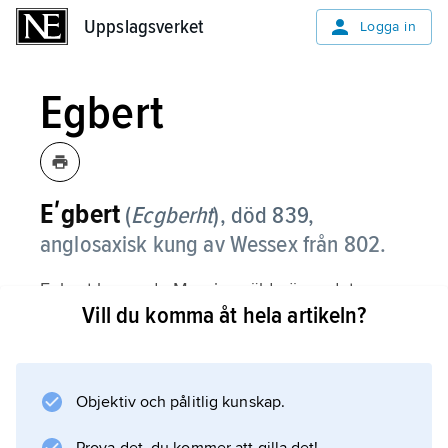
Uppslagsverket
Uppslagsverket
Logga in
Egbert
Eʹgbert
(
Ecgberht
),
död 839,
anglosaxisk kung av Wessex från 802.
Egbert krossade Mercias välde över det
Vill du komma åt hela artikeln?
anglosaxiska England 825 och gjorde Wessex
till det dominerande engelska riket, en
position det behöll fram till den anglosaxiska
tidens slut (1066).
Objektiv och pålitlig kunskap.