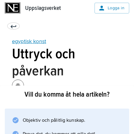
Uppslagsverket
Uppslagsverket
Logga in
egyptisk konst
Uttryck och
påverkan
Vill du komma åt hela artikeln?
Några individuella konstnärer har inte blivit
kända genom signerade verk; konsten var
anonym, en hantverksprodukt bland andra.
Objektiv och pålitlig kunskap.
Den var dessutom oftast ett lagarbete: tio män
kunde arbeta samtidigt på en stor skulptur.