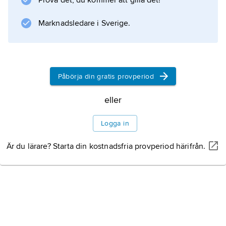
Prova det, du kommer att gilla det!
Uppgifterna var också starkt specialiserade,
Marknadsledare i Sverige.
såsom skissering, renritning och färgläggning.
Dessa arbeten hade då föregåtts av att
hantverkare
Påbörja din gratis provperiod
eller
Information om artikeln
Logga in
Är du lärare? Starta din kostnadsfria provperiod härifrån.