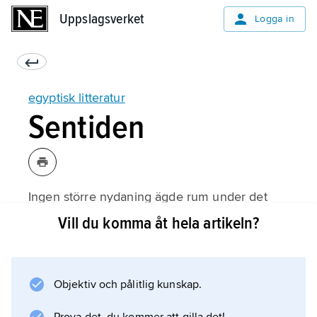
Uppslagsverket
Uppslagsverket
Logga in
egyptisk litteratur
Sentiden
Ingen större nydaning ägde rum under det
sista årtusendet f.Kr. Nämnas bör dock
Vill du komma åt hela artikeln?
berättelser som
Setne Khaemwese
eller
Objektiv och pålitlig kunskap.
Ankhsheshonks lära
. De ptolemeiska och romerska templen har