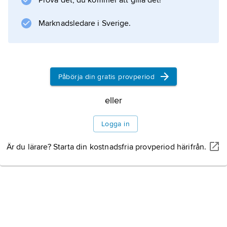
Prova det, du kommer att gilla det!
på sina väggar en ännu icke helt upptecknad
och tolkad skatt av religiösa texter, bl.a. av
Marknadsledare i Sverige.
rituell, hymnisk karaktär.
Påbörja din gratis provperiod
Information om artikeln
eller
Logga in
Är du lärare? Starta din kostnadsfria provperiod härifrån.