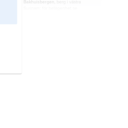
Bakhuisbergen,
berg i västra
Surinam; för belägenhet se
landskarta
Surinam
.
Käyserbergen,
berg i sydvästra
Surinam; för belägenhet se
landskarta
Surinam
.
Lelybergen,
berg i östra Surinam; för
belägenhet se landskarta
Surinam
.
Oranjebergen
, berg i sydöstra
Surinam; för belägenhet se
landskarta
Surinam
.
Tapanahoni,
flod i södra Surinam;
för belägenhet se landskarta
Surinam
.