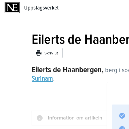
Uppslagsverket
Uppslagsverket
Eilerts de Haanbe
Skriv ut
Eilerts de Haanbergen,
berg i sö
Surinam
.
Information om artikeln