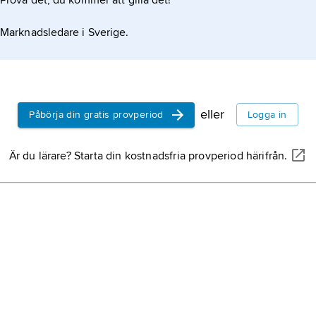
Prova det, du kommer att gilla det!
Marknadsledare i Sverige.
eller
Påbörja din gratis provperiod
Logga in
Är du lärare? Starta din kostnadsfria provperiod härifrån.