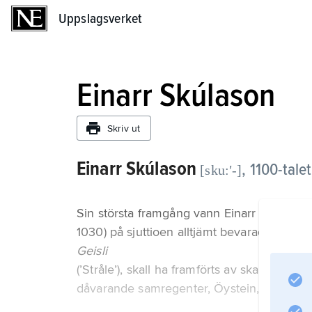
Uppslagsverket
Uppslagsverket
Einarr Skúlason
Skriv ut
Einarr Skúlason
,
1100-talet
[sku:ʹ-]
Sin största framgång vann Einarr Skúlaso
1030) på sjuttioen alltjämt bevarade drótt
Geisli
(’Stråle’), skall ha framförts av skalden sj
dåvarande samregenter, Öystein, Sigurd o