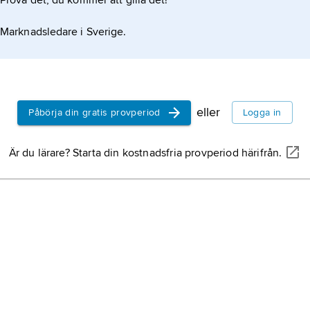
Prova det, du kommer att gilla det!
Marknadsledare i Sverige.
eller
Påbörja din gratis provperiod
Logga in
Är du lärare? Starta din kostnadsfria provperiod härifrån.