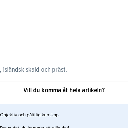
, isländsk skald och präst.
n med en minnesdrapa över Olav den helige (död
Vill du komma åt hela artikeln?
kvætt-strofer. Denna dikt om helgonkungen,
älv i Nidaros domkyrka, i närvaro av Norges
Objektiv och pålitlig kunskap.
ch Inge.