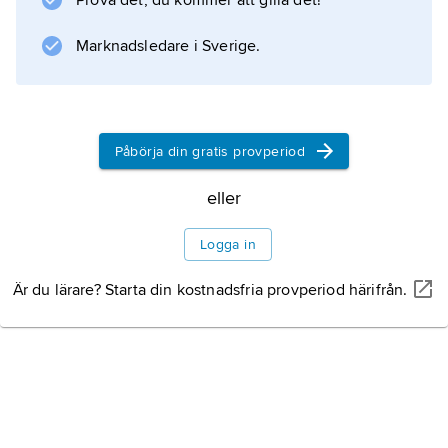
Prova det, du kommer att gilla det!
serialist och ”postmodernist” med fritt
förhållande till traditionen.
Marknadsledare i Sverige.
Information om artikeln
Påbörja din gratis provperiod
eller
Logga in
Är du lärare? Starta din kostnadsfria provperiod härifrån.