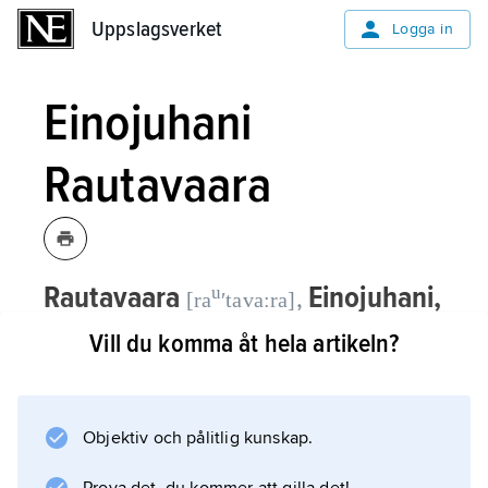
Uppslagsverket
Uppslagsverket
Logga in
Einojuhani
Rautavaara
Rautavaara
Einojuhani,
u
,
[ra
ʹtava:ra]
1928–2016, finländsk tonsättare,
Vill du komma åt hela artikeln?
professor i komposition vid Sibelius-
Akademin från 1976.
Objektiv och pålitlig kunskap.
Einojuhani Rautavaara har en omfattande
produktion som både romantiker, mystiker,