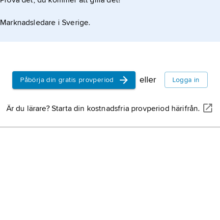
Prova det, du kommer att gilla det!
kristendom
indirekt oc
från Jesus 
Marknadsledare i Sverige.
anhängare
utlovade Me
titel har kr
Polen,
stat 
jordbruk,
ut
eller
Påbörja din gratis provperiod
Logga in
åkerbruk el
livsmedel, 
Är du lärare? Starta din kostnadsfria provperiod härifrån.
till energiä
industriell 
Ecuador
, s
Sydamerika,
Sverige,
st
halvön, nor
Japan,
stat