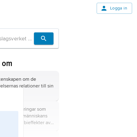
Logga in
n om
etenskapen om de
lsernas relationer till sin
ring,
förändringar som
its genom människans
 i regel som bieffekter av
s målmedvetet
och vilka direkt eller