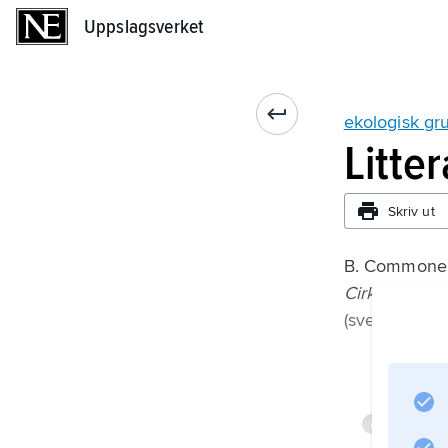
Uppslagsverket
Uppslagsverket
ekologisk gr
Litte
Skriv ut
B. Commoner
Cirkeln sluter
(svensk övers
Infor