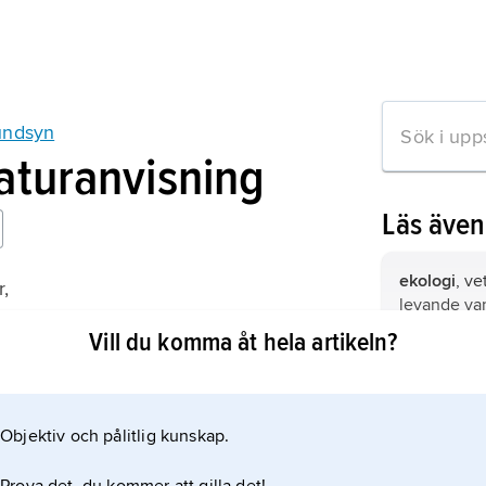
undsyn
raturanvisning
Läs äve
ekologi
, v
,
levande vare
 sig
omvärld.
Vill du komma åt hela artikeln?
ättning 1972);
miljöförstö
åstadkomm
aktiviteter,
Objektiv och pålitlig kunskap.
mation om artikeln
något slag
handlande, 