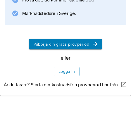
Prova det, du kommer att gilla det!
Marknadsledare i Sverige.
Påbörja din gratis provperiod
eller
Logga in
Är du lärare? Starta din kostnadsfria provperiod härifrån.