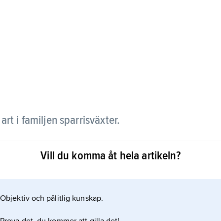
,
art i familjen sparrisväxter.
grenig jordstam, från vars spetsar växer upp dels
Vill du komma åt hela artikeln?
ler flera år ett 10–15 cm högt skott, vanligen med två
ande blommor. Dessa är tvåtaliga, det vill säga
Objektiv och pålitlig kunskap.