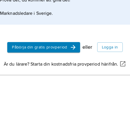
Prova det, du kommer att gilla det!
Marknadsledare i Sverige.
eller
Påbörja din gratis provperiod
Logga in
Är du lärare? Starta din kostnadsfria provperiod härifrån.