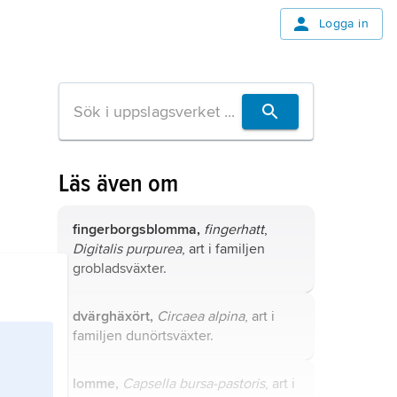
Logga in
Läs även om
fingerborgsblomma,
fingerhatt
,
Digitalis purpurea
, art i familjen
grobladsväxter.
dvärghäxört,
Circaea
alpina
, art i
familjen dunörtsväxter.
lomme,
Capsella bursa-pastoris
, art i