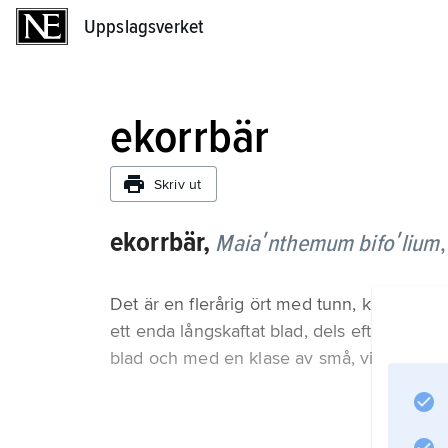
Uppslagsverket
Uppslagsverket
ekorrbär
Skriv ut
ekorrbär,
Maiaʹnthemum bifoʹlium
Det är en flerårig ört med tunn, krypande, 
ett enda långskaftat blad, dels efter två el
blad och med en klase av små, vita, väldoft