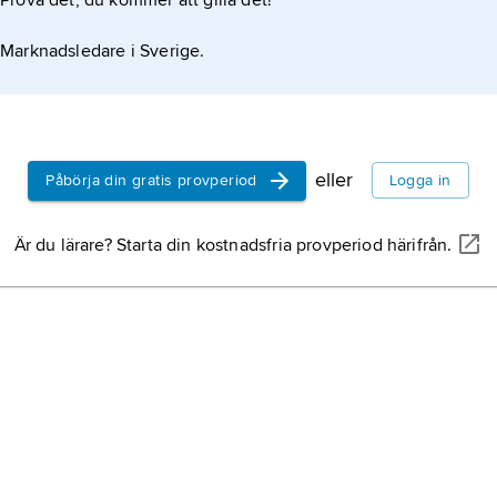
Prova det, du kommer att gilla det!
Marknadsledare i Sverige.
eller
Påbörja din gratis provperiod
Logga in
Är du lärare? Starta din kostnadsfria provperiod härifrån.