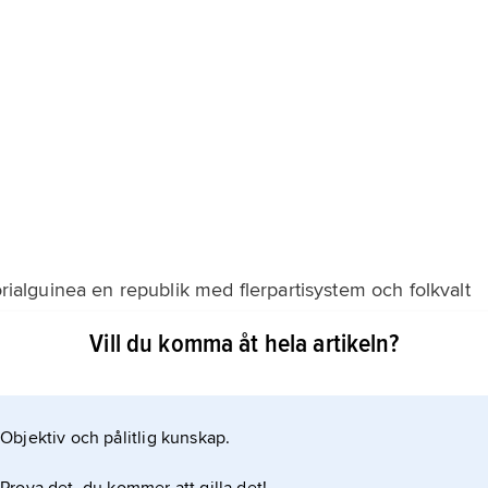
orialguinea en republik med flerpartisystem och folkvalt
närmast en militärdiktatur, som sedan kuppen 1979 styrs
Vill du komma åt hela artikeln?
Teodoro Obiang Nguema Mbasogo. Presidenten väljs för
begränsat antal gånger; efter en folkomröstning 2011
Objektiv och pålitlig kunskap.