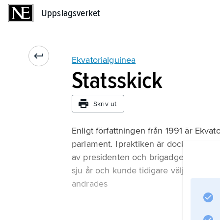
Uppslagsverket
Uppslagsverket
Ekvatorialguinea
Statsskick
Skriv ut
Enligt författningen från 1991 är Ekvat
parlament. I praktiken är dock landet 
av presidenten och brigadgeneralen 
sju år och kunde tidigare väljas om o
ändrades