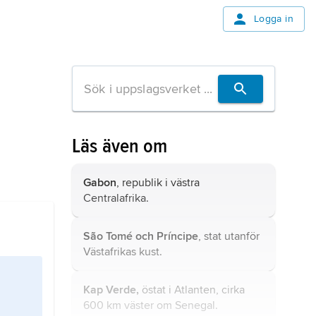
Logga in
Läs även om
Gabon
, republik i västra
Centralafrika.
São Tomé och Príncipe
, stat utanför
Västafrikas kust.
Kap Verde,
östat i Atlanten, cirka
600 km väster om Senegal.