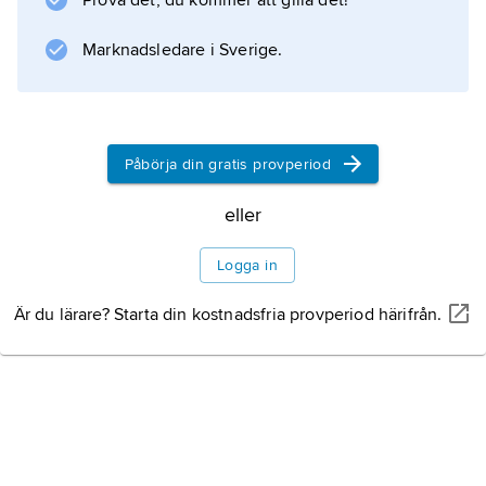
Prova det, du kommer att gilla det!
kamp, kampen är en häst; alltså är livet en
häst.”
Marknadsledare i Sverige.
Information om artikeln
Påbörja din gratis provperiod
eller
Logga in
Är du lärare? Starta din kostnadsfria provperiod härifrån.