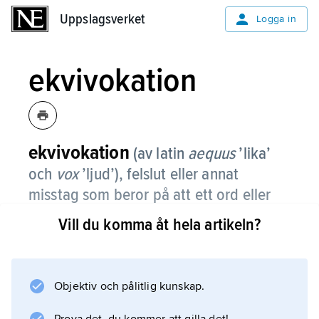
Uppslagsverket
Uppslagsverket
Logga in
ekvivokation
ekvivokation
(av latin
aequus
’lika’
och
vox
’ljud’), felslut eller annat
misstag som beror på att ett ord eller
uttryck förväxlas (sammanblandas) med
Vill du komma åt hela artikeln?
ett annat, likalydande, eller – med ett
annat synsätt – på att olika betydelser
hos samma ord inte hålls isär.
Objektiv och pålitlig kunskap.
Jämför ramsan ”Livet är en strid, striden är en