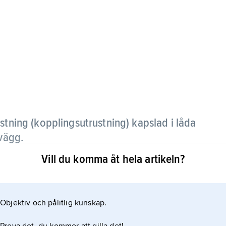
ustning (kopplingsutrustning) kapslad i låda
 vägg.
Vill du komma åt hela artikeln?
Objektiv och pålitlig kunskap.
ch reglerutrustning. Det finns många slag av