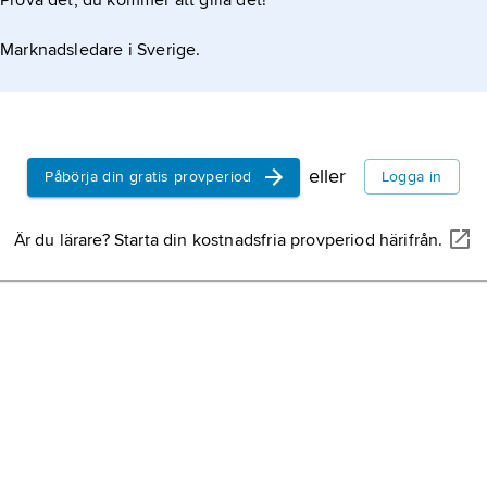
Prova det, du kommer att gilla det!
Marknadsledare i Sverige.
ntraler av det slag som används i bostäder.
eller
Påbörja din gratis provperiod
Logga in
Är du lärare? Starta din kostnadsfria provperiod härifrån.