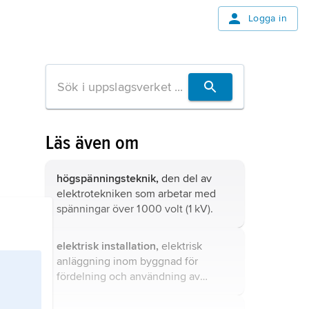
Logga in
Läs även om
högspänningsteknik,
den del av
elektrotekniken som arbetar med
spänningar över 1 000 volt (1 kV).
elektrisk installation,
elektrisk
anläggning inom byggnad för
fördelning och användning av
elektrisk energi, normalt för en
spänning av 230/400 V (dvs. 230 V