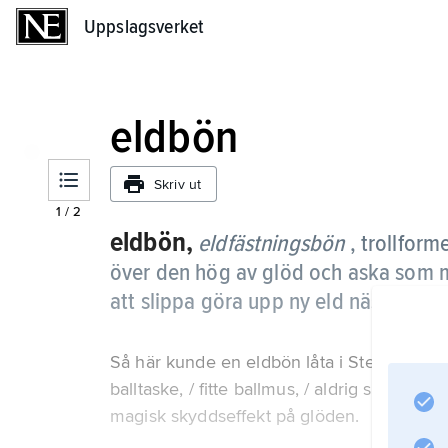
Uppslagsverket
Uppslagsverket
eldbön
Skriv ut
1
/
2
eldbön,
eldfästningsbön
, trollfor
över den hög av glöd och aska som m
att slippa göra upp ny eld nästa mor
Så här kunde en eldbön låta i Stenkyrka s
balltaske, / fitte ballmus, / aldrig skall el
magisk skyddseffekt på glöden.