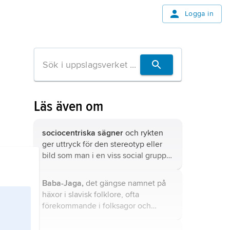
Logga in
Läs även om
sociocentriska sägner
och rykten
ger uttryck för den stereotyp eller
bild som man i en viss social grupp
har av en annan grupp och dess
beteende.
Baba-Jaga,
det gängse namnet på
häxor i slavisk folklore, ofta
förekommande i folksagor och
sägner från till exempel Ryssland,
Serbien, Bulgarien och Ukraina.