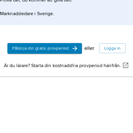
Prova det, du kommer att gilla det!
Marknadsledare i Sverige.
eller
Påbörja din gratis provperiod
Logga in
Är du lärare? Starta din kostnadsfria provperiod härifrån.