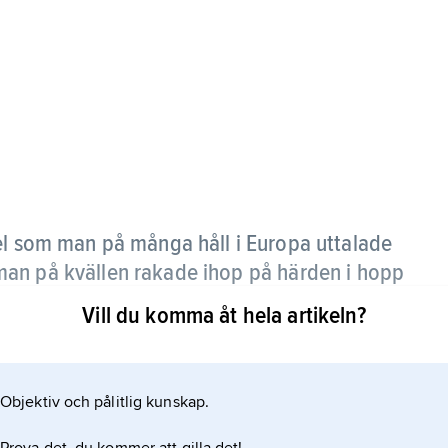
mel som man på många håll i Europa uttalade
an på kvällen rakade ihop på härden i hopp
gon.
Vill du komma åt hela artikeln?
ocken på Gotland (upptecknad 1930): ”Aske
den / slockna i mitt hus.” De ”fula” orden ansågs ha
Objektiv och pålitlig kunskap.