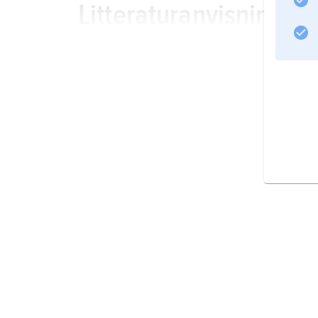
Litteraturanvisning
Information om artikeln