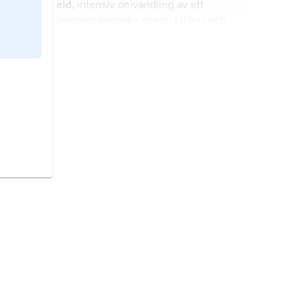
eld,
intensiv omvandling av ett
bränsles kemiska energi till ljus och
värme i en flamma.
månen,
latin
Luna
, symbol
☽
,
jordens enda naturliga satellit och
den överlägset närmaste
himlakroppen av betydande storlek.
Danmark,
stat i Nordeuropa.
Finland,
stat i Nordeuropa.
Norge,
stat i Nordeuropa.
Frankrike,
stat i Västeuropa.
Sverige,
stat på Skandinaviska
halvön, norra Europa.