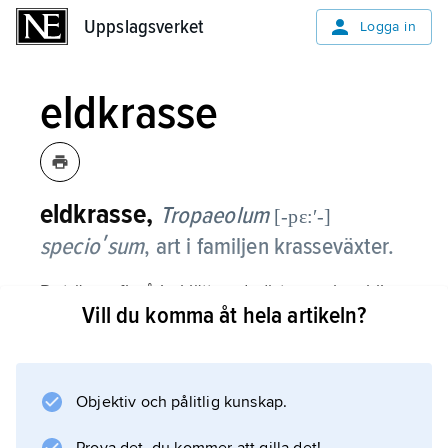
Uppslagsverket
Uppslagsverket
Logga in
eldkrasse
eldkrasse,
Tropaeolum
[-pɛ:ʹ-]
specioʹsum
, art i familjen krasseväxter.
Det är en flerårig klättrande ört, som kan bli
Vill du komma åt hela artikeln?
3–4 m hög. Den har tjocka, knölformiga,
krypande rötter, med vilka växten lätt sprider
sig. Bladen är gröna, runda och vanligen
sexfingrade. Blommorna, som är ca 4 cm
Objektiv och pålitlig kunskap.
breda, har en sporre och är scharlakansröda.