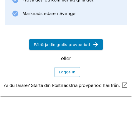
Prova det, du kommer att gilla det!
Blomningen pågår hela sommaren. Arten,
som härstammar
Marknadsledare i Sverige.
Information om artikeln
Påbörja din gratis provperiod
eller
Logga in
Är du lärare? Starta din kostnadsfria provperiod härifrån.