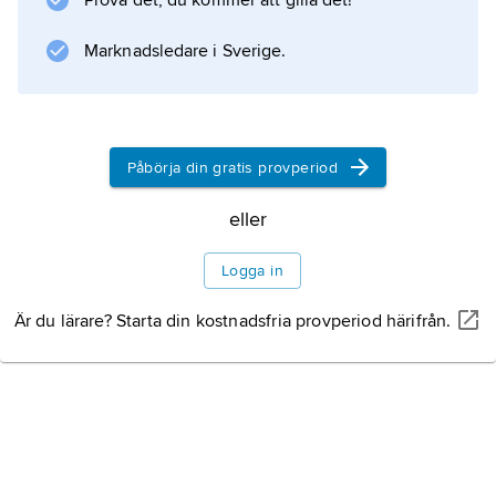
Prova det, du kommer att gilla det!
ansamlingar. I Sverige förekommer den mest
Marknadsledare i Sverige.
Information om artikeln
Påbörja din gratis provperiod
eller
Logga in
Är du lärare? Starta din kostnadsfria provperiod härifrån.