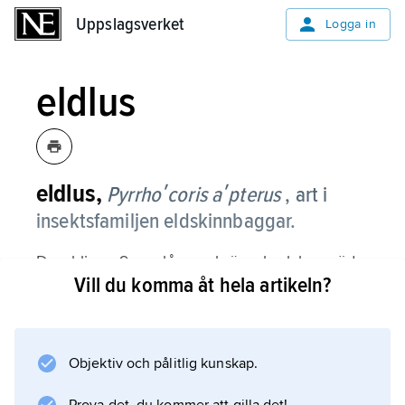
Uppslagsverket
Uppslagsverket
Logga in
eldlus
eldlus,
Pyrrhoʹcoris aʹpterus
, art i
insektsfamiljen eldskinnbaggar.
Den blir ca 9 mm lång och är scharlakansröd
Vill du komma åt hela artikeln?
med svart huvud, svarta ben och svarta
teckningar på halssköld och bakkropp.
Vingarna är ofta förkrympta. Den hittas mest
vid basen av lindar samt på malvor, vars
Objektiv och pålitlig kunskap.
frukter den suger ur, och kan påträffas i stora