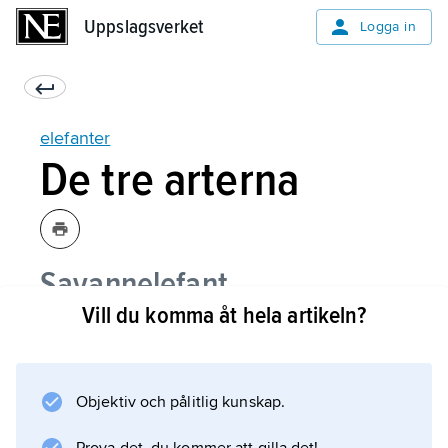
Uppslagsverket
Uppslagsverket
Logga in
elefanter
De tre arterna
Savannelefant
Vill du komma åt hela artikeln?
Skogselefant
Indisk elefant
Objektiv och pålitlig kunskap.