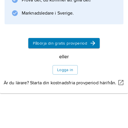
Prova det, du kommer att gilla det!
Marknadsledare i Sverige.
Information om artikeln
Påbörja din gratis provperiod
eller
Logga in
Är du lärare? Starta din kostnadsfria provperiod härifrån.