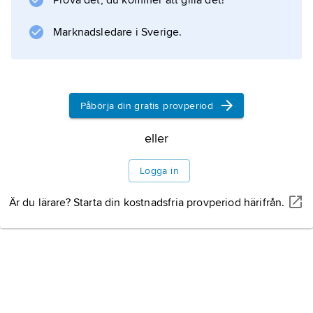
Prova det, du kommer att gilla det!
Marknadsledare i Sverige.
Påbörja din gratis provperiod
eller
Logga in
Är du lärare? Starta din kostnadsfria provperiod härifrån.