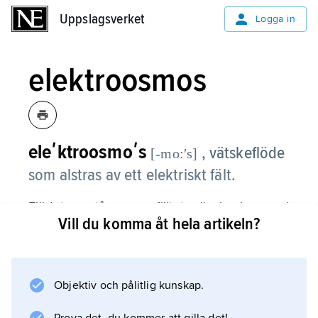
Uppslagsverket
Uppslagsverket
Logga in
elektroosmos
eleʹktroosmoʹs
, vätskeflöde
[-mo:ʹs]
som alstras av ett elektriskt fält.
Flödet uppstår genom fältets växelverkan med
Vill du komma åt hela artikeln?
det elektriska
dubbelskiktet
vid kärlväggarna. Ett sådant bildas vid alla
fasgränsytor och ger väggarna en fast
Objektiv och pålitlig kunskap.
laddning och ett mikroskopiskt tunt