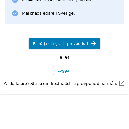
Prova det, du kommer att gilla det!
vätskeskikt närmast dem en lika stor laddning
av motsatt tecken. Laddningsseparationen kan
Marknadsledare i Sverige.
orsakas av att exempelvis negativt laddade
joner i vätskan adsorberas på
Påbörja din gratis provperiod
Information om artikeln
eller
Logga in
Är du lärare? Starta din kostnadsfria provperiod härifrån.