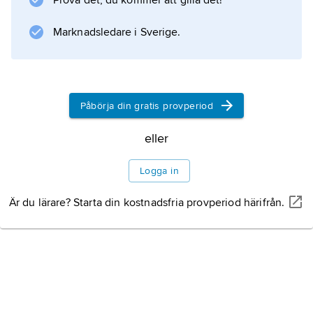
Prova det, du kommer att gilla det!
) till skillnad från syre i kemiska föreningar,
Marknadsledare i Sverige.
exempelvis i vatten, H
2
O.
Påbörja din gratis provperiod
eller
Information om artikeln
Logga in
Är du lärare? Starta din kostnadsfria provperiod härifrån.