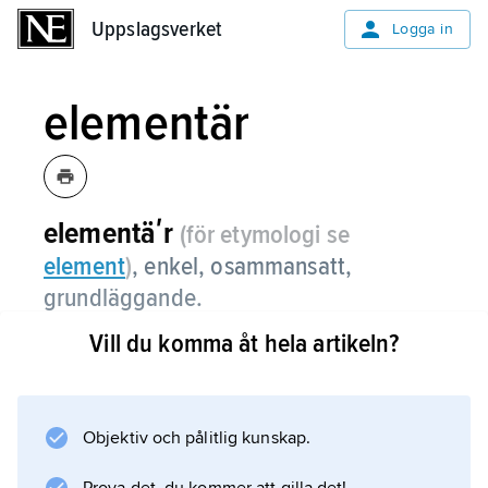
Uppslagsverket
Uppslagsverket
Logga in
elementär
elementäʹr
(för etymologi se
element
)
,
enkel, osammansatt,
grundläggande.
Vill du komma åt hela artikeln?
Ett grundämne är elementärt när det inte är
kemiskt bundet till ett annat ämne, t.ex.
elementärt syre (O, O
2
Objektiv och pålitlig kunskap.
eller O
3