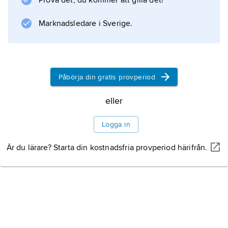
Prova det, du kommer att gilla det!
Marknadsledare i Sverige.
Påbörja din gratis provperiod
eller
Logga in
Är du lärare? Starta din kostnadsfria provperiod härifrån.