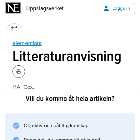
Uppslagsverket
Uppslagsverket
Logga in
elementlära
Litteraturanvisning
P.A. Cox,
The Elements
Vill du komma åt hela artikeln?
(1989).
Objektiv och pålitlig kunskap.
Information om artikeln