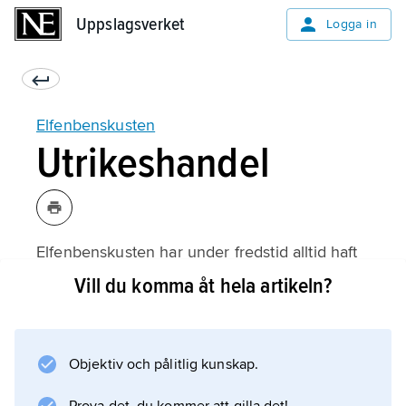
Uppslagsverket
Uppslagsverket
Logga in
Elfenbenskusten
Utrikeshandel
Elfenbenskusten har under fredstid alltid haft
positiv handelsbalans. Fallande och
Vill du komma åt hela artikeln?
fluktuerande priser på de viktigaste
exportgrödorna har dock under perioder
minskade överskottet. Exporten domineras av
Objektiv och pålitlig kunskap.
jordbruksprodukter och timmer. Importen
domineras av råolja och raffinerade