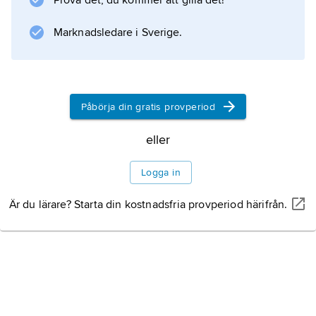
Prova det, du kommer att gilla det!
petroleumprodukter. Den viktigaste
handelspartnern är Frankrike. Andra viktiga
Marknadsledare i Sverige.
handelspartner på importsidan är Nigeria och
Kina. De
Påbörja din gratis provperiod
eller
Information om artikeln
Logga in
Är du lärare? Starta din kostnadsfria provperiod härifrån.