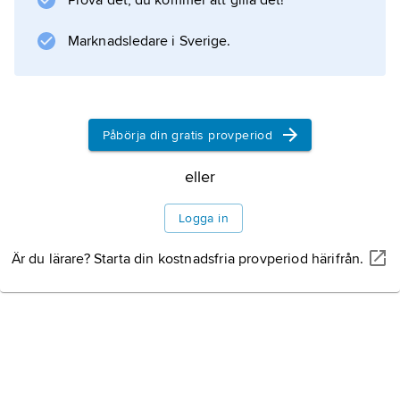
Prova det, du kommer att gilla det!
makten och väljs i direkta val för fem år
Marknadsledare i Sverige.
Information om artikeln
Påbörja din gratis provperiod
eller
Logga in
Är du lärare? Starta din kostnadsfria provperiod härifrån.