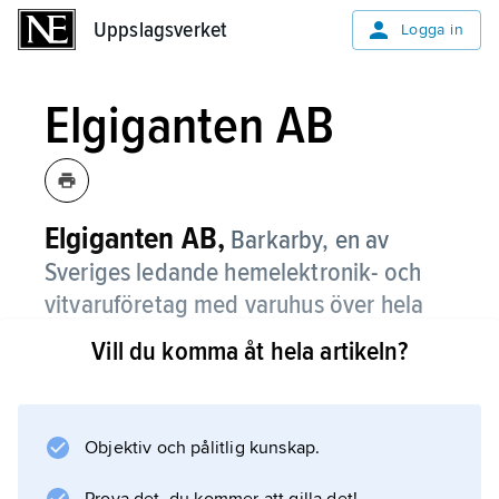
Uppslagsverket
Uppslagsverket
Logga in
Elgiganten AB
Elgiganten AB,
Barkarby, en av
Sveriges ledande hemelektronik- och
vitvaruföretag med varuhus över hela
landet.
Vill du komma åt hela artikeln?
E., som etablerades 1994, ägs av norska
Elkjøp-koncernen, som ingår i brittiska DSG
International plc.
Objektiv och pålitlig kunskap.