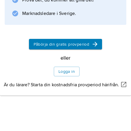
Prova det, du kommer att gilla det!
Marknadsledare i Sverige.
Påbörja din gratis provperiod
eller
Logga in
Är du lärare? Starta din kostnadsfria provperiod härifrån.