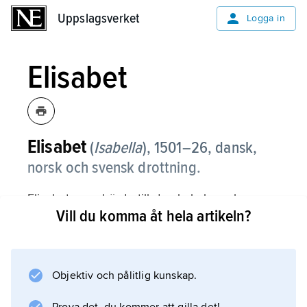
Uppslagsverket
Uppslagsverket
Logga in
Elisabet
Elisabet
(
Isabella
),
1501–26, dansk,
norsk och svensk drottning.
Elisabet, som hörde till den habsburgska
Vill du komma åt hela artikeln?
ätten, var syster till kejsar Karl V. Som
trettonåring bortgiftes hon med Kristian II och
kom till Danmark 1515. Hon var under en kort
tid svensk drottning efter Kristians erövring av
Objektiv och pålitlig kunskap.
Sverige 1520. Från 1523, då Kristian störtades