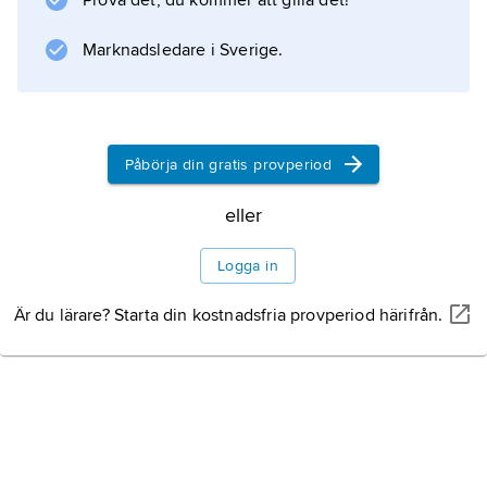
Prova det, du kommer att gilla det!
även från sin danska tron, delade hon
Marknadsledare i Sverige.
Information om artikeln
Påbörja din gratis provperiod
eller
Logga in
Är du lärare? Starta din kostnadsfria provperiod härifrån.