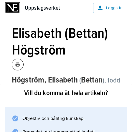
Uppslagsverket
Uppslagsverket
Logga in
Elisabeth (Bettan)
Högström
Högström, Elisabeth
Bettan
(
),
född
Carlsson 1951, curlingspelare, en av
Vill du komma åt hela artikeln?
Sveriges mest framgångsrika.
Elisabeth Högström var skip (lagkapten) i de
lag från Karlstads CK som 1981 tog Sveriges
Objektiv och pålitlig kunskap.
första VM-guld i curling för damer, blev