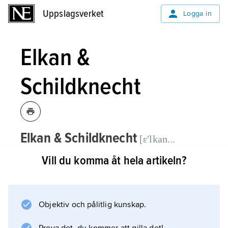
Uppslagsverket
Uppslagsverket
Logga in
Elkan &
Schildknecht
Elkan & Schildknecht
[ɛʹlkan...
, musikförlag och musikhandel
ʃiʹldknɛçt]
Vill du komma åt hela artikeln?
i Stockholm, grundades 1859 med
särskild inriktning på utgivning av
svensk musik.
Objektiv och pålitlig kunskap.
År 1913 införlivades förlaget med Abraham