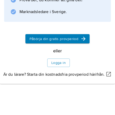
Prova det, du kommer att gilla det!
Lundquists musikförlag, och Emil Carelius
(1878–1966) övertog musikhandeln och
Marknadsledare i Sverige.
bedrev fortsatt förlagsverksamhet. År 1952
omvandlades musikhandeln till
notgrossistföretag.
Påbörja din gratis provperiod
eller
Information om artikeln
Logga in
Är du lärare? Starta din kostnadsfria provperiod härifrån.