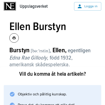
Uppslagsverket
Uppslagsverket
Logga in
Ellen Burstyn
Burstyn
Ellen,
,
egentligen
[bə:ʹrstin]
Edna Rae Gillooly
,
född 1932,
amerikansk skådespelerska.
Vill du komma åt hela artikeln?
Efter studier vid Actors Studio fick Ellen
Burstyn sitt filmgenombrott i ”Den sista
föreställningen” (1971) och ”Exorcisten” (1973).
Objektiv och pålitlig kunskap.