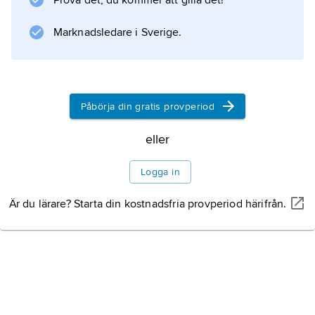
Prova det, du kommer att gilla det!
Information om artikeln
Marknadsledare i Sverige.
Påbörja din gratis provperiod
eller
Logga in
Är du lärare? Starta din kostnadsfria provperiod härifrån.