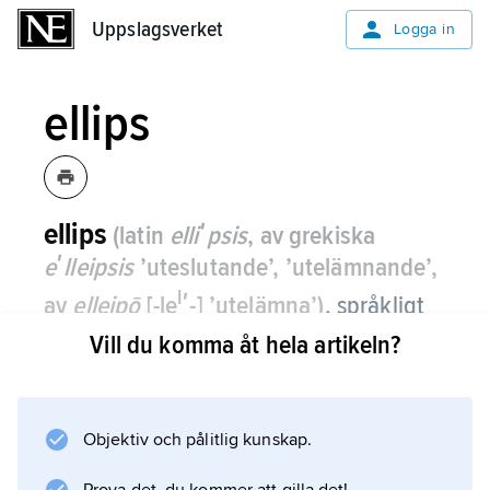
Uppslagsverket
Uppslagsverket
Logga in
ellips
ellips
(latin
elliʹpsis
, av grekiska
eʹlleipsis
’uteslutande’, ’utelämnande’,
i
av
elleipō
[-le
ʹ-] ’utelämna’)
,
språkligt
uttryck som ersätter ett längre uttryck.
Vill du komma åt hela artikeln?
En
satsellips
Objektiv och pålitlig kunskap.
föreligger när ett eller flera ord ersätter en
längre fras; t.ex.