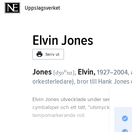
Uppslagsverket
Uppslagsverket
Elvin Jones
Skriv ut
Jones
Elvin,
u
,
1927–2004, a
[dʒo
nz]
orkesterledare), bror till Hank Jones
Elvin Jones utvecklade under senare hälft
cymbalspel och ett tätt, ”utsmyckande” p
tempomarkerande roll.