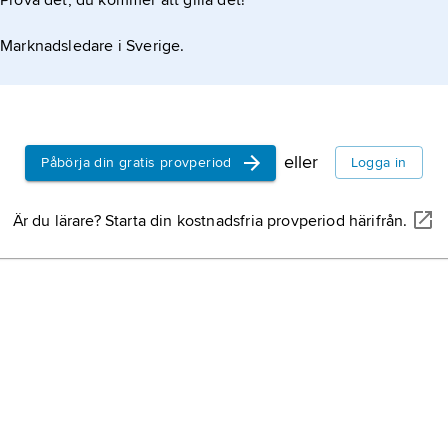
Prova det, du kommer att gilla det!
Marknadsledare i Sverige.
eller
Påbörja din gratis provperiod
Logga in
Är du lärare? Starta din kostnadsfria provperiod härifrån.