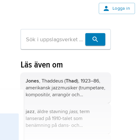
Logga in
Läs även om
Jones
, Thaddeus (
Thad
), 1923–86,
amerikansk jazzmusiker (trumpetare,
kompositör, arrangör och
orkesterledare), bror till Hank Jones
och Elvin Jones.
jazz
, äldre stavning
jass
, term
lanserad på 1910-talet som
benämning på dans- och
underhållningsmusik spelad av
musiker från New Orleans.