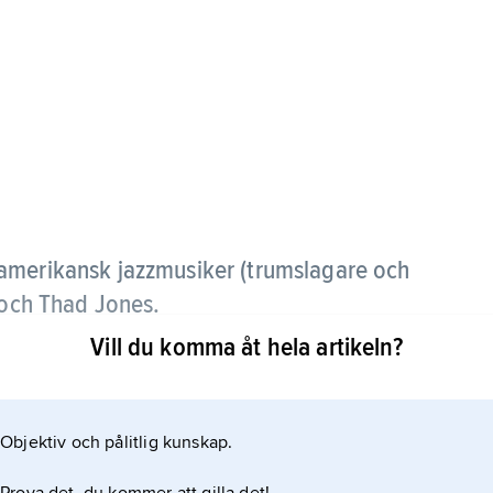
merikansk jazzmusiker (trumslagare och
 och Thad Jones.
Vill du komma åt hela artikeln?
en av 1950-talet en trumstil, som genom sparsamt
olyrytmiskt trumspel delvis upphävde trummornas
Objektiv och pålitlig kunskap.