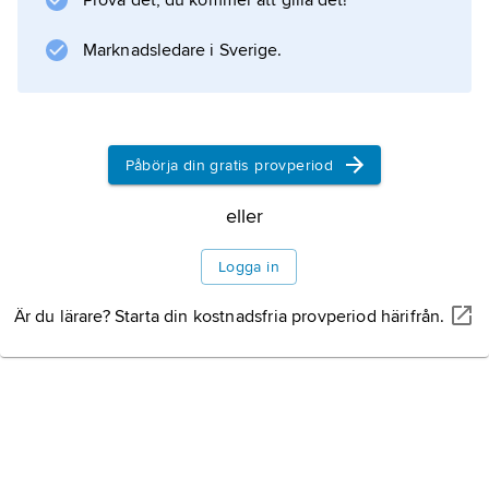
Prova det, du kommer att gilla det!
EMBO Journal
. Organisationens aktiviteter finansieras av ett
Marknadsledare i Sverige.
konsortium av 24 länder (1999), bl.a. Sverige,
och drivs av ca 900 molekylärbiologer, valda
som individuella medlemmar. EMBO
Påbörja din gratis provperiod
eller
Information om artikeln
Logga in
Är du lärare? Starta din kostnadsfria provperiod härifrån.