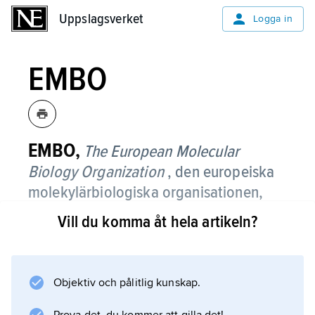
Uppslagsverket
Uppslagsverket
Logga in
EMBO
EMBO,
The European Molecular
Biology Organization
, den europeiska
molekylärbiologiska organisationen,
grundad 1964.
Vill du komma åt hela artikeln?
EMBO verkar för att sprida kunskap om
molekylärbiologi i Europa genom att bl.a. dela
ut stipendier, anordna kurser och
Objektiv och pålitlig kunskap.
vetenskapliga konferenser samt ge ut