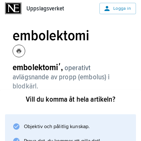
Uppslagsverket
Uppslagsverket
Logga in
embolektomi
embolektomiʹ,
operativt
avlägsnande av propp (embolus) i
blodkärl.
Vill du komma åt hela artikeln?
Embolektomin kan utföras genom att
blodkärlet öppnas och proppen hämtas ut
direkt, varefter kärlet sys samman. En annan
metod är att blodkärlet öppnas på lättillgänglig
Objektiv och pålitlig kunskap.
plats och en speciell ballongkateter