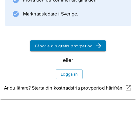
Prova det, du kommer att gilla det!
(embolektomikateter) förs in i kärlet förbi
blodproppen. En ballong som finns vid
Marknadsledare i Sverige.
kateterspetsen fylls, varefter katetern dras ut
tillsammans med
Påbörja din gratis provperiod
Information om artikeln
eller
Logga in
Är du lärare? Starta din kostnadsfria provperiod härifrån.