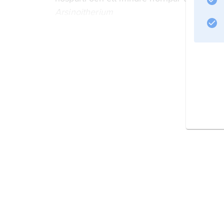
Arsinoitherium
hade ett jämförelsevis klent skelett, vilk
flodavlagringar tyder på ett amfibiskt levna
Information om artikeln