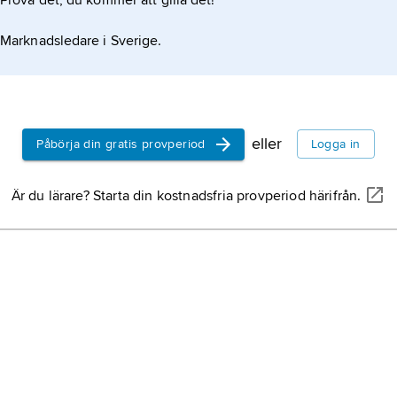
Prova det, du kommer att gilla det!
Marknadsledare i Sverige.
et tillsammans med förekomsten i sumpiga
dssätt.
eller
Påbörja din gratis provperiod
Logga in
Är du lärare? Starta din kostnadsfria provperiod härifrån.