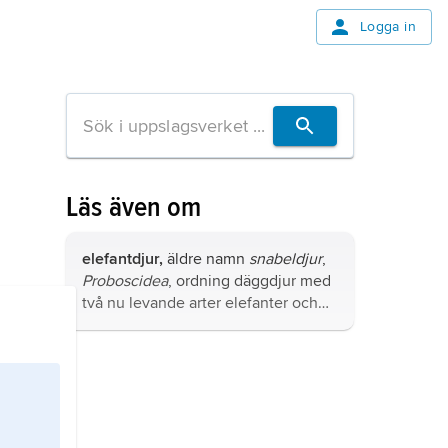
Logga in
Läs även om
elefantdjur,
äldre namn
snabeldjur
,
Proboscidea
, ordning däggdjur med
två nu levande arter elefanter och
många utdöda former.