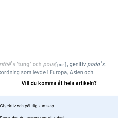
ithēʹs
’tung’ och
pous
, genitiv
podoʹs
,
[pus]
sordning som levde i Europa, Asien och
cirka 50–30 miljoner år sedan.
Vill du komma åt hela artikeln?
Objektiv och pålitlig kunskap.
 ett par stora, koniska benhorn i bredd på skallens
huvudet.