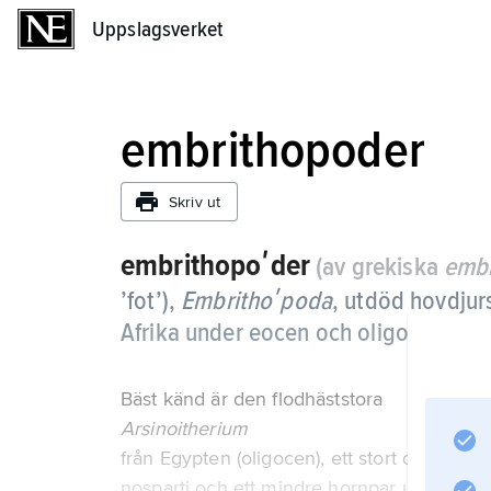
Uppslagsverket
Uppslagsverket
embrithopoder
Skriv ut
embrithopoʹder
(av grekiska
embr
’fot’),
Embrithoʹpoda
, utdöd hovdjur
Afrika under eocen och oligocen för 
Bäst känd är den flodhäststora
Arsinoitherium
från Egypten (oligocen), ett stort djur med
nosparti och ett mindre hornpar uppe på 