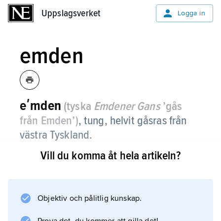
Uppslagsverket
Uppslagsverket
Logga in
emden
eʹmden
(tyska
Emdener Gans
’gås
från Emden’)
,
tung, helvit gåsras från
västra Tyskland.
Vill du komma åt hela artikeln?
Emden och dess avläggare är den
dominerande typen inom kommersiell
uppfödning av slaktgås i Europa och
Nordamerika.
Objektiv och pålitlig kunskap.