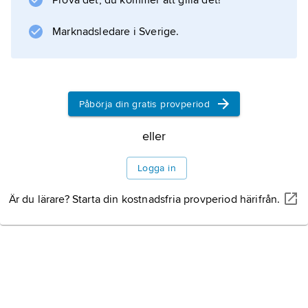
Prova det, du kommer att gilla det!
Marknadsledare i Sverige.
Information om artikeln
Påbörja din gratis provperiod
eller
Logga in
Är du lärare? Starta din kostnadsfria provperiod härifrån.