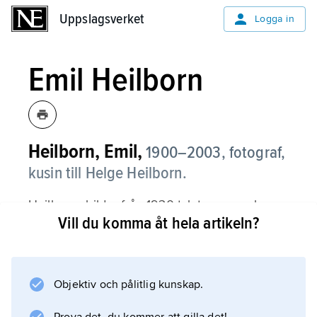
Uppslagsverket
Uppslagsverket
Logga in
Emil Heilborn
Heilborn, Emil,
1900–2003, fotograf,
kusin till Helge Heilborn.
Heilborns bilder från 1930-talet av svensk
Vill du komma åt hela artikeln?
industrimiljö, med utgångspunkt i riktningen
den nya sakligheten, har en spänning och
dramatik i form och uppbyggnad som har få
motsvarigheter. Heilborn, som också
Objektiv och pålitlig kunskap.
producerat filmer för svensk industri, var även