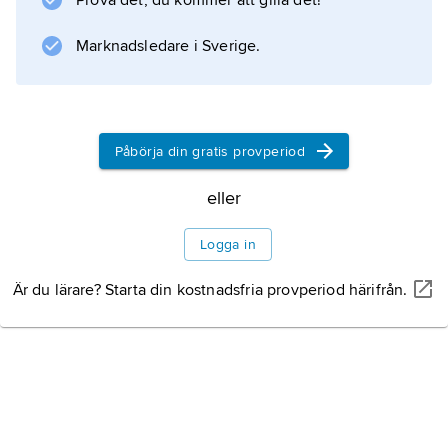
Prova det, du kommer att gilla det!
en framstående bågskytt, världsmästare
individuellt 1936 (med världsrekord) och i lag
Marknadsledare i Sverige.
1934.
Påbörja din gratis provperiod
Information om artikeln
eller
Logga in
Är du lärare? Starta din kostnadsfria provperiod härifrån.