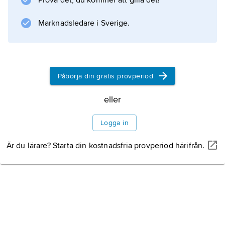
Prova det, du kommer att gilla det!
Jackie” (1998), ”Oranges and Sunshine”
(2010), ”War Horse” (2011), ”Boktjuven”
Marknadsledare i Sverige.
Information om artikeln
Påbörja din gratis provperiod
eller
Logga in
Är du lärare? Starta din kostnadsfria provperiod härifrån.