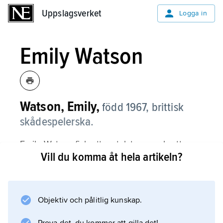
Uppslagsverket
Uppslagsverket
Logga in
Emily Watson
Watson, Emily,
född 1967, brittisk
skådespelerska.
Emily Watson fick ett omtalat genombrott
Vill du komma åt hela artikeln?
1996 som den naivt troende kärleksmartyren
Bess i Lars von Triers skandalsuccé ”Breaking
the Waves”. Sedan dess har hon visat talang
för de mest skiftande genrer, till exempel
Objektiv och pålitlig kunskap.
dramer som ”Boxaren” (1998), ”Hilary &