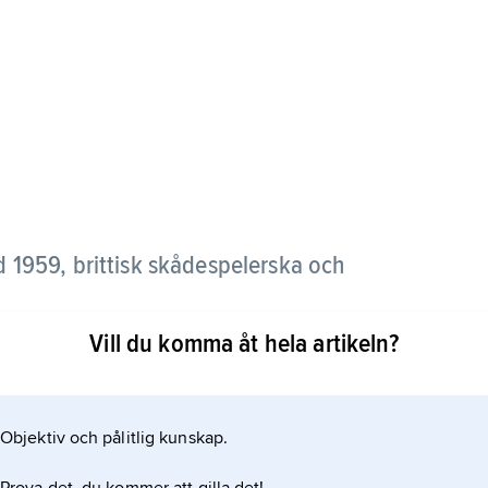
d 1959, brittisk skådespelerska och
Vill du komma åt hela artikeln?
cenen, spelade varieté och var även
i flera verk regisserade av maken (1989–95)
Objektiv och pålitlig kunskap.
Friends” (1992) och ”Mycket väsen för ingenting”
1993), ”Carrington” (1995), ”Vintergästen”