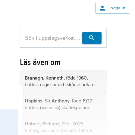
Logga in
Läs även om
Branagh,
Kenneth,
född 1960,
brittisk regissör och skådespelare.
Hopkins
, Sir
Anthony,
född 1937,
brittisk (walesisk) skådespelare.
Hobert
,
Richard,
1951–2025,
filmregissör och manusförfattare.