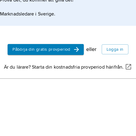
Prova det, du kommer att gilla det!
Marknadsledare i Sverige.
eller
Påbörja din gratis provperiod
Logga in
Är du lärare? Starta din kostnadsfria provperiod härifrån.