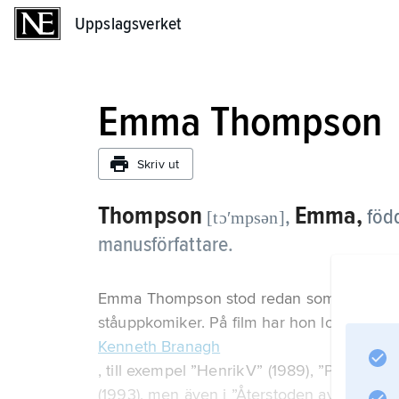
Uppslagsverket
Uppslagsverket
Emma Thompson
Skriv ut
Thompson
Emma,
,
föd
[tɔʹmpsən]
manusförfattare.
Emma Thompson stod redan som barn på s
ståuppkomiker. På film har hon lovordats 
Kenneth Branagh
, till exempel ”Henrik V” (1989), ”Peter’s 
(1993), men även i ”Återstoden av dagen” (