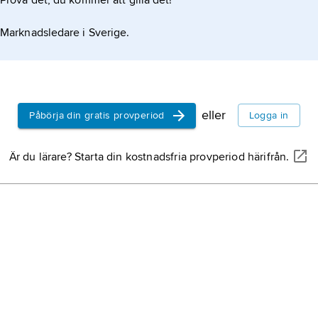
Prova det, du kommer att gilla det!
Marknadsledare i Sverige.
eller
Påbörja din gratis provperiod
Logga in
Är du lärare? Starta din kostnadsfria provperiod härifrån.