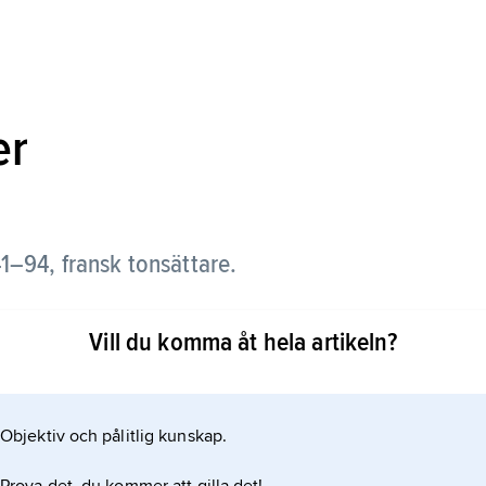
er
41–94
, fransk tonsättare.
Vill du komma åt hela artikeln?
Objektiv och pålitlig kunskap.
s och robust musikstil. Genom denna och sin
spela en inte oviktig roll för sina franska