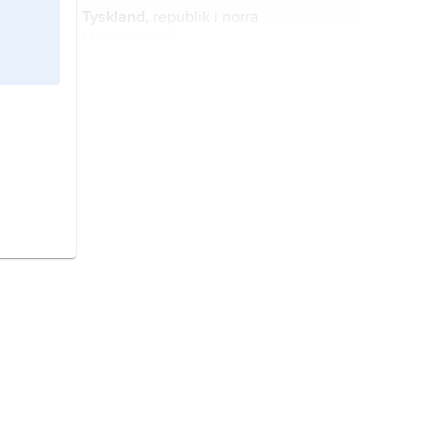
Tyskland,
republik i norra
Mellaneuropa.
Sverige,
stat på Skandinaviska
halvön, norra Europa.
Grekland,
stat i sydöstra Europa.
Danmark,
stat i Nordeuropa.
Finland,
stat i Nordeuropa.
Australien,
stat i Oceanien.
Indien,
förbundsrepublik i södra
Asien.