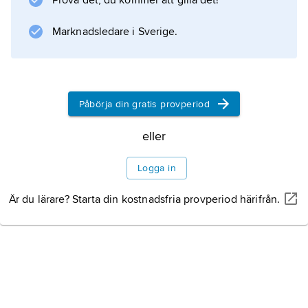
Prova det, du kommer att gilla det!
generationen inom
Annalesskolan
Marknadsledare i Sverige.
och disputerade på en agrarhistorisk
avhandling,
Les Paysans de Languedoc
1–2 (’Languedocs bönder’, 1966). Mest spridd
Påbörja din gratis provperiod
och allmänt läst är hans bok
eller
Montaillou, village occitan de 1294 à 1324
(1975; ”Montaillou: En fransk by 1294–1324”),
Logga in
baserad på protokoll från
Är du lärare? Starta din kostnadsfria provperiod härifrån.
Information om artikeln