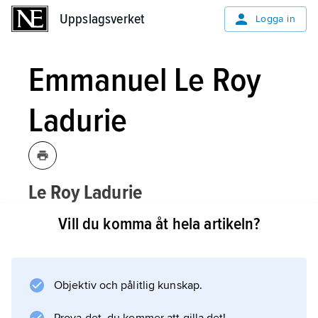
Uppslagsverket
Uppslagsverket
Logga in
Emmanuel Le Roy
Ladurie
Le Roy Ladurie
Emmanuel,
,
1929–2023,
[lərwaladyriʹ]
Vill du komma åt hela artikeln?
fransk historiker, professor vid Collège
de France 1973–99, chef för
Bibliothèque Nationale 1987–94.
Objektiv och pålitlig kunskap.
Emmanuel Le Roy Ladurie tillhörde den tredje