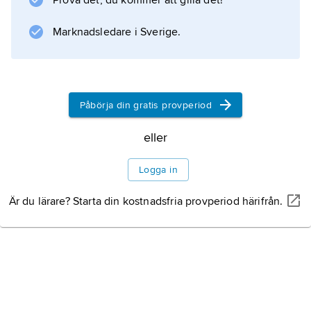
Prova det, du kommer att gilla det!
Marknadsledare i Sverige.
Information om artikeln
Påbörja din gratis provperiod
eller
Logga in
Är du lärare? Starta din kostnadsfria provperiod härifrån.