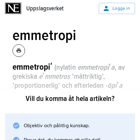
Uppslagsverket
Uppslagsverket
Logga in
emmetropi
emmetropiʹ
(nylatin
emmetropiʹa
, av
grekiska
eʹmmetros
’måttriktig’,
’proportionerlig’ och efterleden -
ōpiʹa
’-syn’, av
ōps
’öga’)
,
normal ljusbrytning
Vill du komma åt hela artikeln?
i ögat.
Vid emmetropi bryts parallella ljusstrålar
samman på näthinnan utan att ögat ställer om
Objektiv och pålitlig kunskap.
seendet för nära håll, ackommoderar.