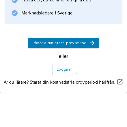
Prova det, du kommer att gilla det!
sig åt att smuggla förföljda aristokrater ut ur
skräckväldets Frankrike. Romanen har
Marknadsledare i Sverige.
filmatiserats många gånger, bland annat med
Leslie Howard
1934.
Påbörja din gratis provperiod
eller
Information om artikeln
Logga in
Är du lärare? Starta din kostnadsfria provperiod härifrån.