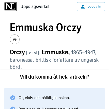
Uppslagsverket
Uppslagsverket
Logga in
Emmuska Orczy
Orczy
Emmuska,
,
1865–1947,
[ɔ:ʹtsi]
baronessa, brittisk författare av ungersk
börd.
Vill du komma åt hela artikeln?
Emmuska Orczy är framför allt känd för sin
romantiska historiska roman
The Scarlet Pimpernel
(1905; ”Den röda nejlikan”), om en engelsk
Objektiv och pålitlig kunskap.
ädling som under franska revolutionen ägnar