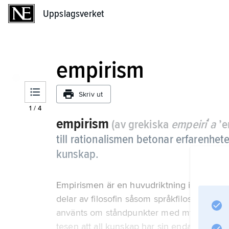
Uppslagsverket
Uppslagsverket
empirism
Skriv ut
1
/
4
empirism
(av grekiska
empeiriʹa
’e
till rationalismen betonar erfarenhet
kunskap.
Empirismen är en huvudriktning inom kuns
delar av filosofin såsom språkfilosofi och 
använts om ståndpunkter med mycket olika 
tesen att all kunskap har sin enda källa och