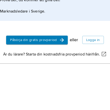
Prova det, du kommer att gilla det!
Marknadsledare i Sverige.
 i dag
eller
Påbörja din gratis provperiod
Logga in
Är du lärare? Starta din kostnadsfria provperiod härifrån.