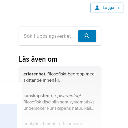
Logga in
Läs även om
erfarenhet,
filosofiskt begrepp med
skiftande innehåll.
kunskapsteori,
epistemologi
,
filosofisk disciplin som systematiskt
undersöker kunskapens natur, källor,
giltighet och gränser.
analytisk filosofi,
ofta använd