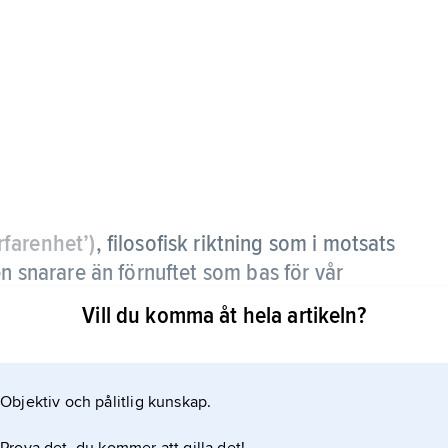
rfarenhet’)
,
filosofisk riktning som i motsats
en snarare än förnuftet som bas för vår
Vill du komma åt hela artikeln?
kapsteorin men har betydelse också för andra
vetenskapsteori. Etiketten empirism har emellertid
Objektiv och pålitlig kunskap.
schatteringar, från den starka och av få hävdade
 grund i sinneserfarenheten, till