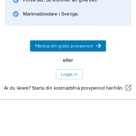
Information om artikeln
Prova det, du kommer att gilla det!
Marknadsledare i Sverige.
Påbörja din gratis provperiod
eller
Logga in
Är du lärare? Starta din kostnadsfria provperiod härifrån.