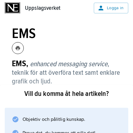
Uppslagsverket
Uppslagsverket
Logga in
EMS
EMS,
enhanced messaging service
,
teknik för att överföra text samt enklare
grafik och ljud.
Vill du komma åt hela artikeln?
EMS installerades i en del
mobiltelefonmodeller under 2001.
Objektiv och pålitlig kunskap.